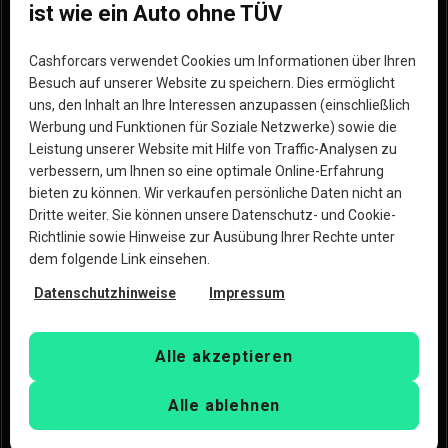
Wie funktionierts
Impressum
ist wie ein Auto ohne TÜV
Standorte
Unsere Partner
Cashforcars verwendet Cookies um Informationen über Ihren
Hilfe
Werde Partner
Besuch auf unserer Website zu speichern. Dies ermöglicht
uns, den Inhalt an Ihre Interessen anzupassen (einschließlich
Erfahrungen
Blog
Werbung und Funktionen für Soziale Netzwerke) sowie die
Leistung unserer Website mit Hilfe von Traffic-Analysen zu
Warum wir die bessere
verbessern, um Ihnen so eine optimale Online-Erfahrung
Option sind
bieten zu können. Wir verkaufen persönliche Daten nicht an
Dritte weiter. Sie können unsere Datenschutz- und Cookie-
Richtlinie sowie Hinweise zur Ausübung Ihrer Rechte unter
dem folgende Link einsehen.
Datenschutzhinweise
Impressum
Urheberrecht © 2023 Copart, Inc. Alle Rechte 
vorbehalten. Mit der Nutzung dieser Website erklärst Du 
Alle akzeptieren
Dich mit den
Nutzungsbedingungen
und der
Datenschutzrichtlinie
der Copart Deutschland GmbH und 
Alle ablehnen
CashforCars.de einverstanden.