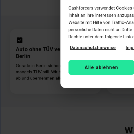
Cashforcars verwendet Cookies u
Inhalt an Ihre Interessen anzupa
Website mit Hilfe von Traffic-An
persönliche Daten nicht an Dritt
Rechte unter dem folgende Link 
Datenschutzhinweise
Imp
Auto ohne TÜV verkaufen in
Auto mi
Berlin
verkaufe
Gerade in Berlin stehen viele Fahrzeuge
Kurzstreck
Alle ablehnen
mangels TÜV still. Wir holen sie kostenlos
Motoren st
ab und übernehmen alle Formalitäten.
Motorschäd
Preisen.
Wi