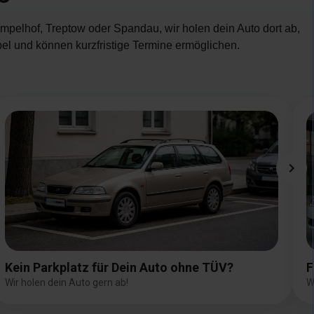
empelhof, Treptow oder Spandau, wir holen dein Auto dort ab,
bel und können kurzfristige Termine ermöglichen.
Bild
B
Kein Parkplatz für Dein Auto ohne TÜV?
F
Wir holen dein Auto gern ab!
W