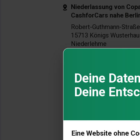
Niederlassung von Copa
CashforCars nahe Berli
Robert-Guthmann-Straße
15713 Königs Wusterhau
Niederlehme
Telefon
+49 (211) 7306 1701
Schnell zum
Preis für De
Eine Website ohne Coo