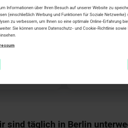
m Informationen über Ihren Besuch auf unserer Website zu speicher
ssen (einschließlich Werbung und Funktionen für Soziale Netzwerke) 
alysen zu verbessern, um Ihnen so eine optimale Online-Erfahrung bi
e weiter. Sie können unsere Datenschutz- und Cookie-Richtlinie sowi
einsehen.
ressum
t Motorschaden
Auto mit Getriebescha
n in Berlin
verkaufen in Berlin
e und Stop-and-Go belasten
Ob Automatik oder Schaltgetri
ark. Wir kaufen Fahrzeuge mit
kaufen Dein Auto trotz Getrie
en zuverlässig und zu fairen
an und transportieren es koste
r sind täglich in Berlin unterw