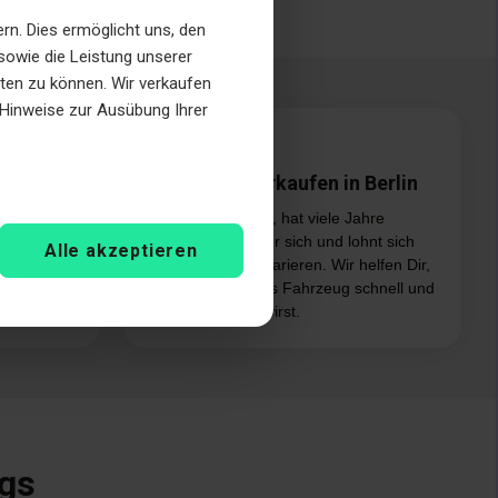
n. Dies ermöglicht uns, den
sowie die Leistung unserer
eten zu können. Wir verkaufen
e Hinweise zur Ausübung Ihrer
den
Altes Auto verkaufen in Berlin
Dein Wagen ist alt, hat viele Jahre
Stadtverkehr hinter sich und lohnt sich
ebe, wir
Alle akzeptieren
kaum noch zu reparieren. Wir helfen Dir,
beschaden
dass Du Dein altes Fahrzeug schnell und
nfrei ab.
unkompliziert loswirst.
egs