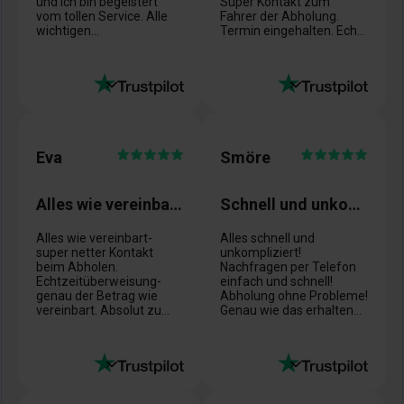
und ich bin begeistert
Super Kontakt zum
vom tollen Service. Alle
Fahrer der Abholung.
wichtigen
Termin eingehalten. Echt
Geschäftsabläufe zB
klasse Abwicklung.
Kontaktaufnahme,
Beratung, Abwicklung,
Autoabholung sind
professionell und
zuverlässig ausgeführt
worden.
Ich kann Cash for Cars
Eva
Smöre
daher nur empfehlen.
Alles wie vereinbart- super netter…
Schnell und unkompliziert
Alles wie vereinbart-
Alles schnell und
super netter Kontakt
unkompliziert!
beim Abholen.
Nachfragen per Telefon
Echtzeitüberweisung-
einfach und schnell!
genau der Betrag wie
Abholung ohne Probleme!
vereinbart. Absolut zu
Genau wie das erhalten
empfehlen
des Geldes.
Gerne wieder!