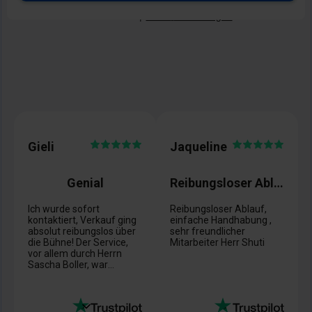
Gieli
Jaqueline
Genial
Reibungsloser Ablauf
Ich wurde sofort
Reibungsloser Ablauf,
kontaktiert, Verkauf ging
einfache Handhabung ,
absolut reibungslos über
sehr freundlicher
die Bühne! Der Service,
Mitarbeiter Herr Shuti
vor allem durch Herrn
Sascha Boller, war
hervorragend!