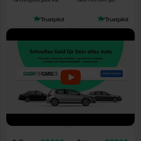
Fahrzeugübergabe war
habe mich sehr gut
sehr einfach und das Geld
beraten gefühlt. Gerne
war direkt auf meinem
wieder!
Konto.