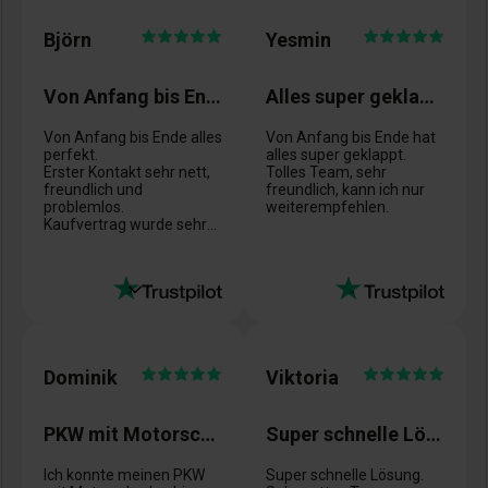
Björn
Yesmin
Von Anfang bis Ende alles perfekt.
Alles super geklappt, top
Von Anfang bis Ende alles
Von Anfang bis Ende hat
perfekt.
alles super geklappt.
Erster Kontakt sehr nett,
Tolles Team, sehr
freundlich und
freundlich, kann ich nur
problemlos.
weiterempfehlen.
Kaufvertrag wurde sehr
schnell erstellt und
unterschrieben.
Es wurde gesagt
Abholung des Fahrzeugs
innerhalb von 3-6
Werktagen, kam genau
hin.
Geld war auch super
Dominik
Viktoria
schnell auf meinem
Konto.
Kann die Firma nur weiter
PKW mit Motorschaden
Super schnelle Lösung
empfehlen.
Vielen Dank an alle mit
denen ich Kontakt hatte
Ich konnte meinen PKW
Super schnelle Lösung.
👍👍👍👍👍