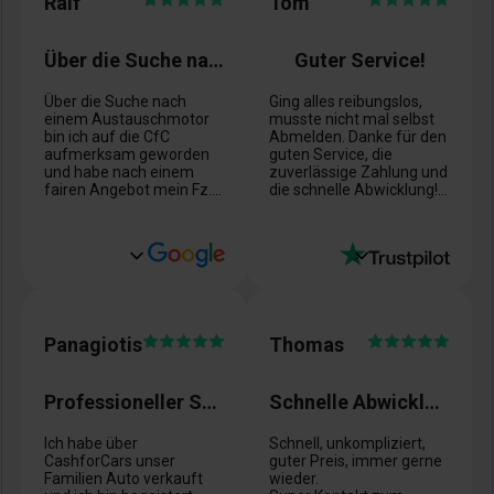
Ralf
Tom
Über die Suche nach einem Austauschmotor
Guter Service!
Über die Suche nach
Ging alles reibungslos,
einem Austauschmotor
musste nicht mal selbst
bin ich auf die CfC
Abmelden. Danke für den
aufmerksam geworden
guten Service, die
und habe nach einem
zuverlässige Zahlung und
fairen Angebot mein Fz.
die schnelle Abwicklung!
defekt verkauft. Die
Grüße an das Team 👋
Beratung durch Frau
Paulat war sehr
freundlich und
kompetent.
Die Abwicklung war
problemlos.
Ohne Einschränkungen
Panagiotis
Thomas
zu empfehlen.
Professioneller Service, kann ich nur empfehlen.
Schnelle Abwicklung und guter Preis
Ich habe über
Schnell, unkompliziert,
CashforCars unser
guter Preis, immer gerne
Familien Auto verkauft
wieder.