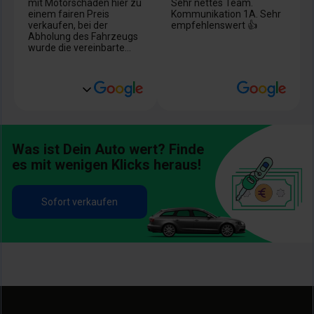
mit Motorschaden hier zu
Sehr nettes Team.
einem fairen Preis
Kommunikation 1A. Sehr
verkaufen, bei der
empfehlenswert 👍
Abholung des Fahrzeugs
wurde die vereinbarte
Summe per
Echtzeitüberweisung
überwiesen. Auf
Rückfragen wurde
freundlich und sehr
schnell reagiert. Klare
Empfehlung für
diejenigen, die hier ihr
Was ist Dein Auto wert? Finde
Fahrzeug stressfrei
verkaufen wollen (und
es mit wenigen Klicks heraus!
wenn das Angebot nicht
den eigenen
Vorstellungen
Sofort verkaufen
entsprechen sollte, kann
man sich immer noch
einen anderen Händler
suchen).