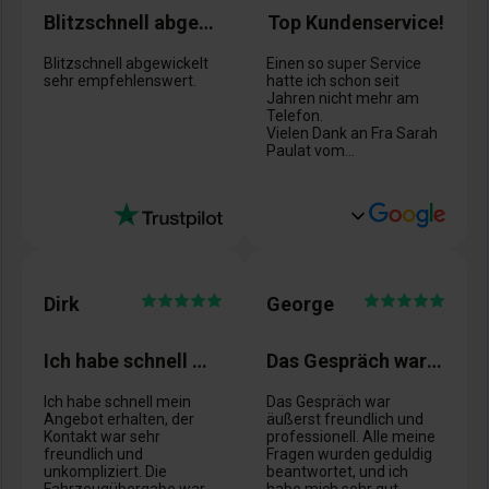
Blitzschnell abgewickelt
Top Kundenservice!
Blitzschnell abgewickelt
Einen so super Service
sehr empfehlenswert.
hatte ich schon seit
Jahren nicht mehr am
Telefon.
Vielen Dank an Fra Sarah
Paulat vom
Kundenservice.
Sehr nett, höflich und
verständnisvoll, volle 5
Sterne!
Dirk
George
Ich habe schnell mein Angebot erhalten
Das Gespräch war äußerst freundlich und…
Ich habe schnell mein
Das Gespräch war
Angebot erhalten, der
äußerst freundlich und
Kontakt war sehr
professionell. Alle meine
freundlich und
Fragen wurden geduldig
unkompliziert. Die
beantwortet, und ich