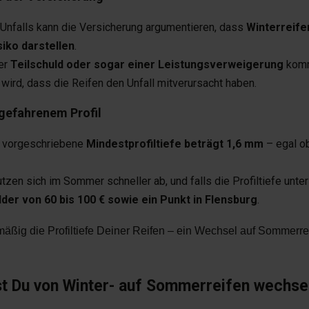
 Unfalls kann die Versicherung argumentieren, dass
Winterreife
siko darstellen
.
ner
Teilschuld oder sogar einer Leistungsverweigerung
komm
ird, dass die Reifen den Unfall mitverursacht haben.
bgefahrenem Profil
h vorgeschriebene
Mindestprofiltiefe beträgt 1,6 mm
– egal ob
tzen sich im Sommer schneller ab, und falls die Profiltiefe unter
der von 60 bis 100 € sowie ein Punkt in Flensburg
.
mäßig die Profiltiefe Deiner Reifen – ein Wechsel auf Sommerrei
st Du von Winter- auf Sommerreifen wechse