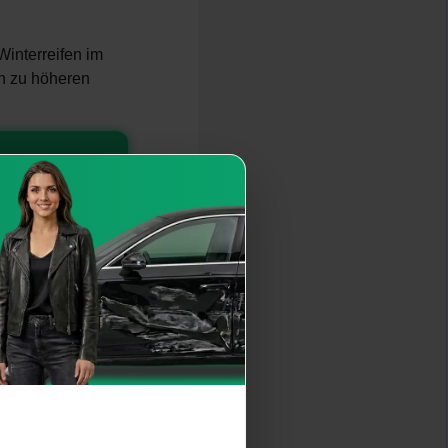
Winterreifen im
n zu höheren
mperaturen