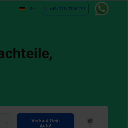
DE
+49 (211) 7306 1701
chteile,
Verkauf Dein
Auto!