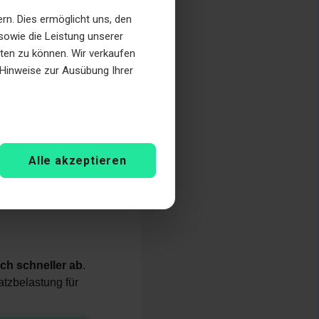
eter längeren
n. Dies ermöglicht uns, den
sowie die Leistung unserer
eten zu können. Wir verkaufen
rdrängen müssen
e Hinweise zur Ausübung Ihrer
eht
mehr
Alle akzeptieren
und die Umwelt!
ich schneller ab
.
atzbelastung für