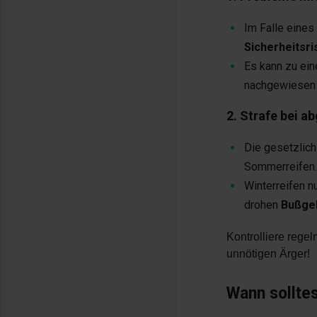
Im Falle eines
Sicherheitsri
Es kann zu ei
nachgewiesen w
2. Strafe bei a
Die gesetzlic
Sommerreifen.
Winterreifen nu
drohen
Bußgel
Kontrolliere regel
unnötigen Ärger!
Wann sollte