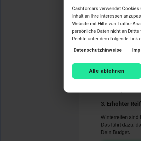
Bei 100 km/h 
Cashforcars verwendet Cookies u
Inhalt an Ihre Interessen anzupa
Bremsweg
al
Website mit Hilfe von Traffic-An
Bei Nässe:
Das
persönliche Daten nicht an Dritt
und nicht opti
Rechte unter dem folgende Link 
2. Höherer Spr
Datenschutzhinweise
Imp
Durch die weicher
Rollwiderstand
.
Alle ablehnen
Dein Motor mu
Der
Spritverb
3. Erhöhter Rei
Winterreifen sind 
Das führt dazu, d
Dein Budget.