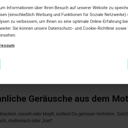
ten Absätzen ordnen wir die verschiedenen Anzeichen eines Mot
m Informationen über Ihren Besuch auf unserer Website zu speicher
annst Du einen möglichen Motorschaden erkennen, ohne gleich
ssen (einschließlich Werbung und Funktionen für Soziale Netzwerke) 
 müssen.
alysen zu verbessern, um Ihnen so eine optimale Online-Erfahrung bi
e weiter. Sie können unsere Datenschutz- und Cookie-Richtlinie sowi
htig:
einsehen.
 einzelnes Symptom kann auch zu einem kleineren Defekt pass
ressum
tisch wird es, wenn sich mehrere Punkte „addieren“ – z. B.
stungsverlust + Rauch + Ölverbrauch.
nliche Geräusche aus dem Mo
lackert, rasselt oder klopft, solltest Du genauer hinhören. Sol
sch, rhythmisch oder „hart“.