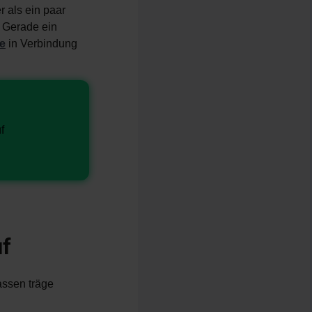
 als ein paar
. Gerade ein
te
in Verbindung
f
uf
assen träge