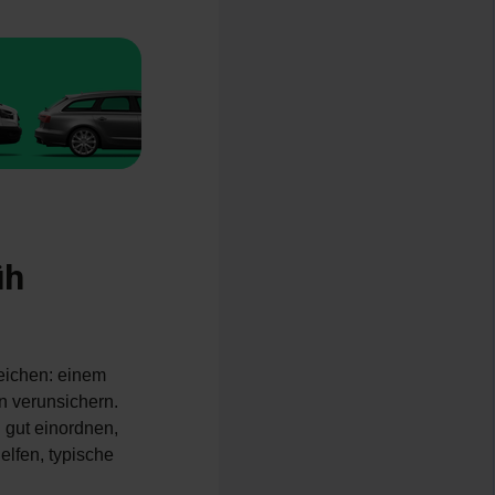
üh
zeichen: einem
n verunsichern.
 gut einordnen,
elfen, typische