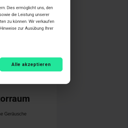
ordefekts in
n. Dies ermöglicht uns, den
 alles auf einmal
sowie die Leistung unserer
eten zu können. Wir verkaufen
e Hinweise zur Ausübung Ihrer
en.
Alle akzeptieren
torraum
che Geräusche