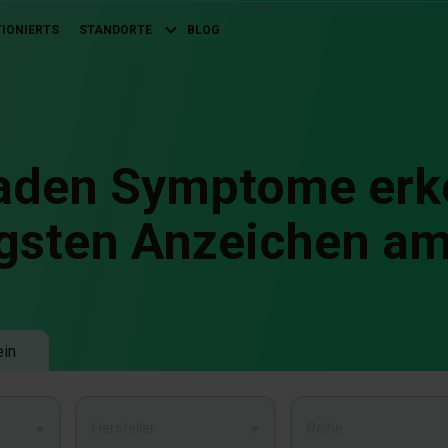
TIONIERTS
STANDORTE
BLOG
aden Symptome erke
gsten Anzeichen a
ein
Hersteller
Reihe