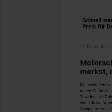
Schnell zu
Preis für D
23 Februar, 2
Motorsc
merkst, 
Motorschadensympt
neuen Geräusch, 
Trotzdem gilt: Ru
wenn du weißt, wo
Symptome zu erke