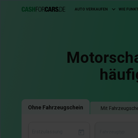
AUTO VERKAUFEN
WIE FUNK
Main
navigation
Motorsch
häufi
Ohne Fahrzeugschein
Mit Fahrzeugsch
Fahrzeugtyp