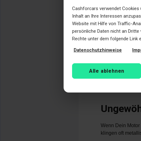
auf. In den nächs
Cashforcars verwendet Cookies u
Gruppen ein. So k
Inhalt an Ihre Interessen anzupa
verinnerlichen zu
Website mit Hilfe von Traffic-An
persönliche Daten nicht an Dritt
Wic
Rechte unter dem folgende Link 
Ein
Datenschutzhinweise
Imp
Kri
Lei
Alle ablehnen
Ungewöh
Wenn Dein Motor k
klingen oft metalli