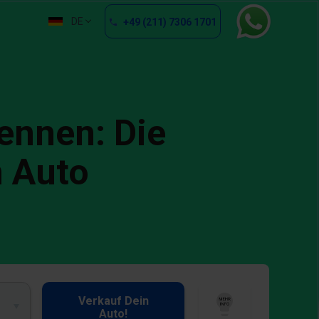
DE
+49 (211) 7306 1701
nnen: Die
m Auto
Verkauf Dein
Auto!