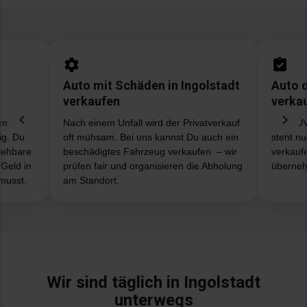
Auto mit Schäden in Ingolstadt
Auto o
verkaufen
verka
leme
Nach einem Unfall wird der Privatverkauf
Der TÜV
ig. Du
oft mühsam. Bei uns kannst Du auch ein
steht n
iehbare
beschädigtes Fahrzeug verkaufen – wir
verkauf
Geld in
prüfen fair und organisieren die Abholung
überneh
musst.
am Standort.
Wir sind täglich in Ingolstadt
unterwegs