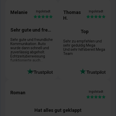
Melanie
Ingolstadt
Thomas
Ingolstadt
H.
Sehr gute und freundliche Kommunikation
Top
Sehr gute und freundliche
Sehr zu empfehlen und
Kommunikation. Auto
sehr geduldig Mega
wurde dann schnell und
Und sehr hilfsbereit Mega
zuverlässig abgeholt.
Team
Echtzeitüberweisung
funktionierte auch
problemlos.
Der Abschleppdienst war
ebenfalls Topp!
freundlich, zuverlässig,
professionell
Roman
Ingolstadt
Hat alles gut geklappt