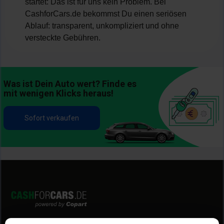
startet: Das ist für uns kein Problem. Bei
CashforCars.de bekommst Du einen seriösen
Ablauf: transparent, unkompliziert und ohne
versteckte Gebühren.
Was ist Dein Auto wert? Finde es
mit wenigen Klicks heraus!
Sofort verkaufen
Entdecke uns
Mehr entdecken