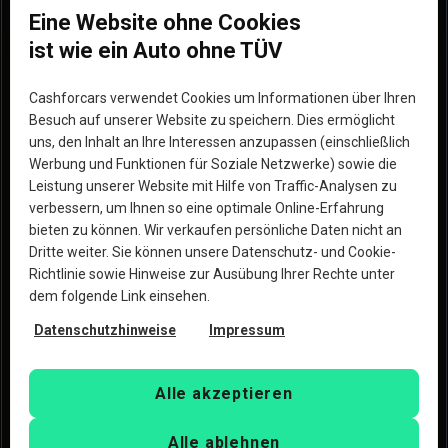
Eine Website ohne Cookies
Wie funktionierts
Impressum
ist wie ein Auto ohne TÜV
Standorte
Unsere Partner
Cashforcars verwendet Cookies um Informationen über Ihren
Hilfe
Werde Partner
Besuch auf unserer Website zu speichern. Dies ermöglicht
uns, den Inhalt an Ihre Interessen anzupassen (einschließlich
Erfahrungen
Blog
Werbung und Funktionen für Soziale Netzwerke) sowie die
Leistung unserer Website mit Hilfe von Traffic-Analysen zu
Warum wir die bessere
verbessern, um Ihnen so eine optimale Online-Erfahrung
Option sind
bieten zu können. Wir verkaufen persönliche Daten nicht an
Dritte weiter. Sie können unsere Datenschutz- und Cookie-
Richtlinie sowie Hinweise zur Ausübung Ihrer Rechte unter
dem folgende Link einsehen.
Datenschutzhinweise
Impressum
Urheberrecht © 2023 Copart, Inc. Alle Rechte 
vorbehalten. Mit der Nutzung dieser Website erklärst Du 
Alle akzeptieren
Dich mit den
Nutzungsbedingungen
und der
Datenschutzrichtlinie
der Copart Deutschland GmbH und 
Alle ablehnen
CashforCars.de einverstanden.