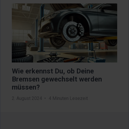
Bild
Bil
en?
Wie erkennst Du, ob Deine
Sy
n
Bremsen gewechselt werden
Pu
müssen?
un
2. August 2024
4 Minuten Lesezeit
2. J