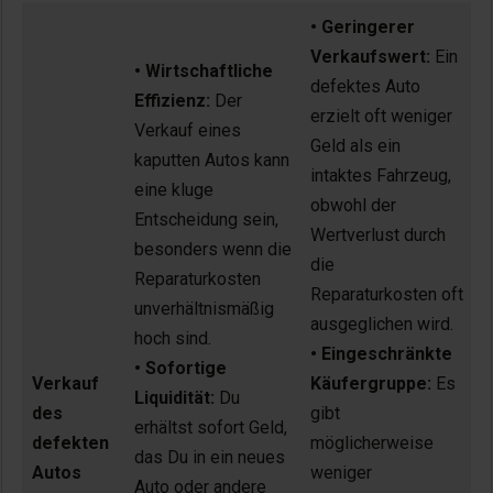
• Geringerer
Verkaufswert:
Ein
• Wirtschaftliche
defektes Auto
Effizienz:
Der
erzielt oft weniger
Verkauf eines
Geld als ein
kaputten Autos kann
intaktes Fahrzeug,
eine kluge
obwohl der
Entscheidung sein,
Wertverlust durch
besonders wenn die
die
Reparaturkosten
Reparaturkosten oft
unverhältnismäßig
ausgeglichen wird.
hoch sind.
• Eingeschränkte
• Sofortige
Verkauf
Käufergruppe:
Es
Liquidität:
Du
des
gibt
erhältst sofort Geld,
defekten
möglicherweise
das Du in ein neues
Autos
weniger
Auto oder andere